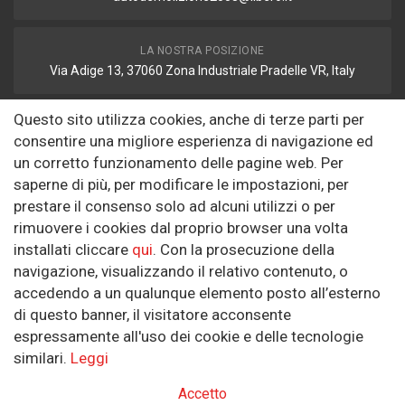
LA NOSTRA POSIZIONE
Via Adige 13, 37060 Zona Industriale Pradelle VR, Italy
Questo sito utilizza cookies, anche di terze parti per
FAX
consentire una migliore esperienza di navigazione ed
autodemolizione2008@libero.it
un corretto funzionamento delle pagine web. Per
saperne di più, per modificare le impostazioni, per
prestare il consenso solo ad alcuni utilizzi o per
Informazioni
rimuovere i cookies dal proprio browser una volta
installati cliccare
qui
. Con la prosecuzione della
Riguardo a noi
navigazione, visualizzando il relativo contenuto, o
Politica sulla Riservatezza
accedendo a un qualunque elemento posto all’esterno
di questo banner, il visitatore acconsente
SEGUICI SUI SOCIAL
espressamente all'uso dei cookie e delle tecnologie
similari.
Leggi
Accetto