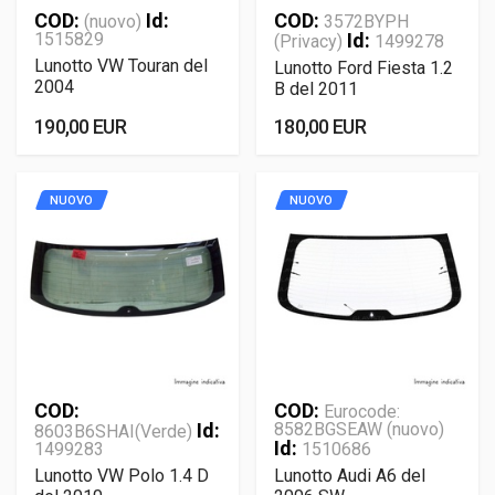
COD:
Id:
COD:
(nuovo)
3572BYPH
1515829
Id:
(Privacy)
1499278
Lunotto VW Touran del
Lunotto Ford Fiesta 1.2
2004
B del 2011
190,00 EUR
180,00 EUR
NUOVO
NUOVO
COD:
COD:
Eurocode:
Id:
8582BGSEAW (nuovo)
8603B6SHAI(Verde)
Id:
1499283
1510686
Lunotto VW Polo 1.4 D
Lunotto Audi A6 del