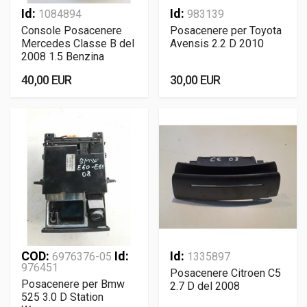
Id:
Id:
1084894
983139
Console Posacenere
Posacenere per Toyota
Mercedes Classe B del
Avensis 2.2 D 2010
2008 1.5 Benzina
40,00 EUR
30,00 EUR
COD:
Id:
Id:
6976376-05
1335897
976451
Posacenere Citroen C5
Posacenere per Bmw
2.7 D del 2008
525 3.0 D Station