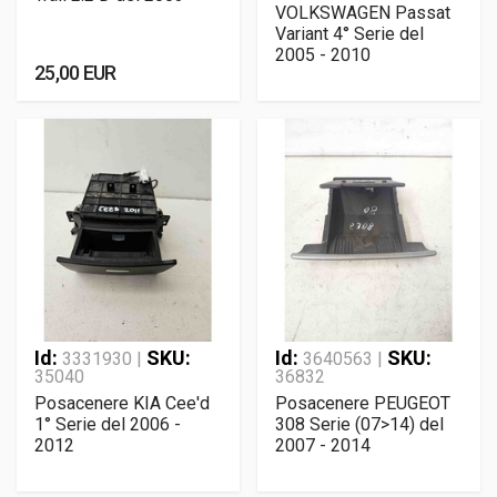
VOLKSWAGEN Passat
Variant 4° Serie del
2005 - 2010
25,00 EUR
Id:
SKU:
Id:
SKU:
3331930 |
3640563 |
35040
36832
Posacenere KIA Cee'd
Posacenere PEUGEOT
1° Serie del 2006 -
308 Serie (07>14) del
2012
2007 - 2014