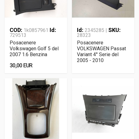
COD:
Id:
Id:
SKU:
1k0857961
2345285 |
729513
28323
Posacenere
Posacenere
Volkswagen Golf 5 del
VOLKSWAGEN Passat
2007 1.6 Benzina
Variant 4° Serie del
2005 - 2010
30,00 EUR