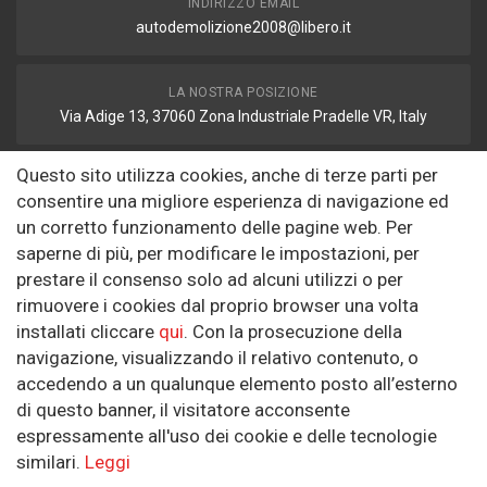
INDIRIZZO EMAIL
autodemolizione2008@libero.it
LA NOSTRA POSIZIONE
Via Adige 13, 37060 Zona Industriale Pradelle VR, Italy
Questo sito utilizza cookies, anche di terze parti per
FAX
consentire una migliore esperienza di navigazione ed
autodemolizione2008@libero.it
un corretto funzionamento delle pagine web. Per
saperne di più, per modificare le impostazioni, per
prestare il consenso solo ad alcuni utilizzi o per
Informazioni
rimuovere i cookies dal proprio browser una volta
installati cliccare
qui
. Con la prosecuzione della
Riguardo a noi
navigazione, visualizzando il relativo contenuto, o
Politica sulla Riservatezza
accedendo a un qualunque elemento posto all’esterno
di questo banner, il visitatore acconsente
SEGUICI SUI SOCIAL
espressamente all'uso dei cookie e delle tecnologie
similari.
Leggi