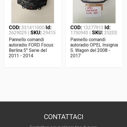
COD:
Id:
COD:
Id:
331411000
13277913
SKU:
SKU:
2629029 |
29415
1750943 |
25203
Pannello comandi
Pannello comandi
autoradio FORD Focus
autoradio OPEL Insignia
Berlina 5° Serie del
S. Wagon del 2008 -
2011 - 2014
2017
CONTATTACI