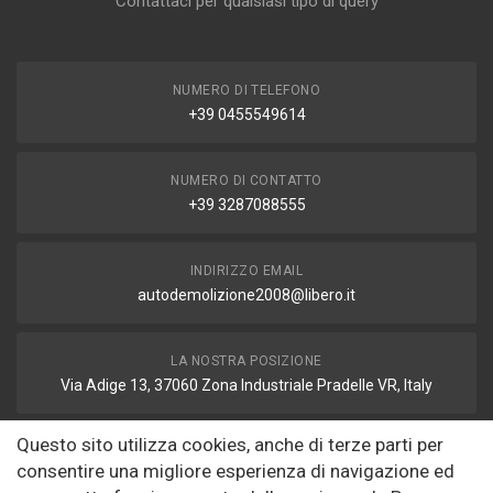
Contattaci per qualsiasi tipo di query
NUMERO DI TELEFONO
+39 0455549614
NUMERO DI CONTATTO
+39 3287088555
INDIRIZZO EMAIL
autodemolizione2008@libero.it
LA NOSTRA POSIZIONE
Via Adige 13, 37060 Zona Industriale Pradelle VR, Italy
Questo sito utilizza cookies, anche di terze parti per
FAX
consentire una migliore esperienza di navigazione ed
autodemolizione2008@libero.it