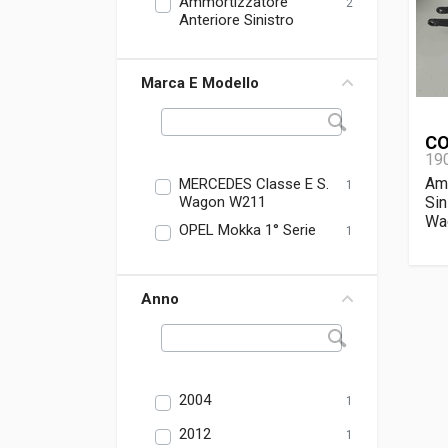
Ammortizzatore
2
Anteriore Sinistro
Marca E Modello
CO
19
Amm
MERCEDES Classe E S.
1
Wagon W211
Si
Wa
OPEL Mokka 1° Serie
1
Anno
2004
1
2012
1