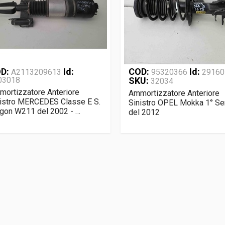
D:
Id:
COD:
Id:
A2113209613
95320366
29160
03018
SKU:
32034
ortizzatore Anteriore
Ammortizzatore Anteriore
nistro MERCEDES Classe E S.
Sinistro OPEL Mokka 1° Se
gon W211 del 2002 - …
del 2012