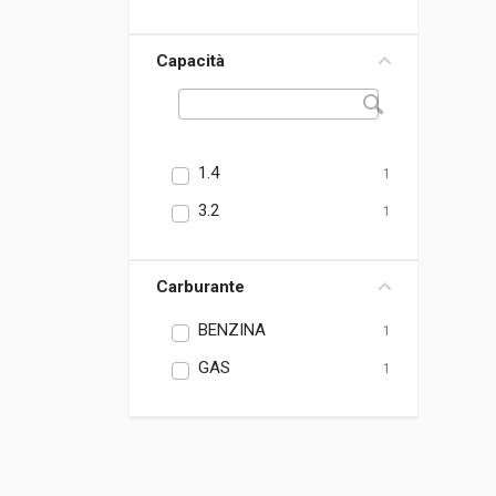
Capacità
1.4
1
3.2
1
Carburante
BENZINA
1
GAS
1