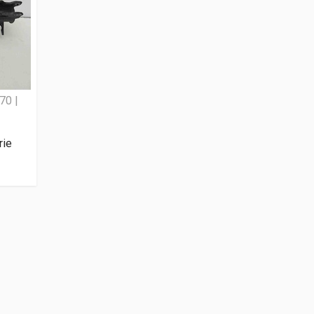
70 |
rie