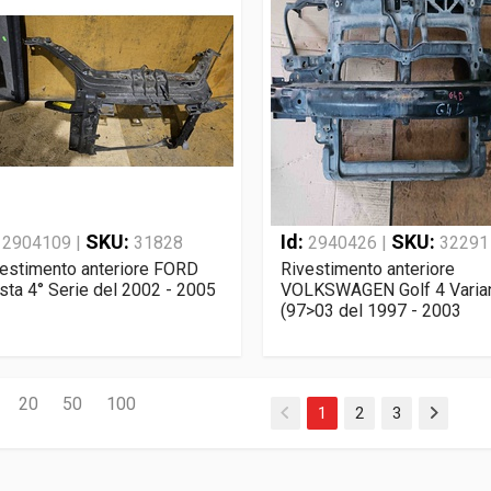
:
SKU:
Id:
SKU:
2904109 |
31828
2940426 |
32291
estimento anteriore FORD
Rivestimento anteriore
sta 4° Serie del 2002 - 2005
VOLKSWAGEN Golf 4 Varia
(97>03 del 1997 - 2003
20
50
100
1
2
3