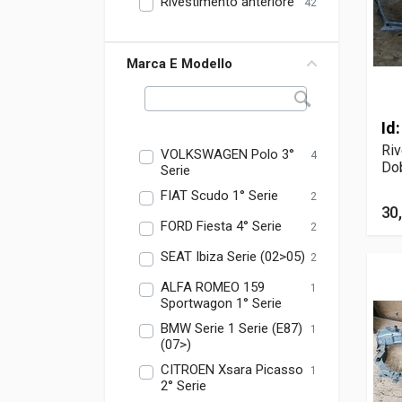
Rivestimento anteriore
42
Marca E Modello
Id
Riv
VOLKSWAGEN Polo 3°
4
Dob
Serie
FIAT Scudo 1° Serie
2
30
FORD Fiesta 4° Serie
2
SEAT Ibiza Serie (02>05)
2
ALFA ROMEO 159
1
Sportwagon 1° Serie
BMW Serie 1 Serie (E87)
1
(07>)
CITROEN Xsara Picasso
1
2° Serie