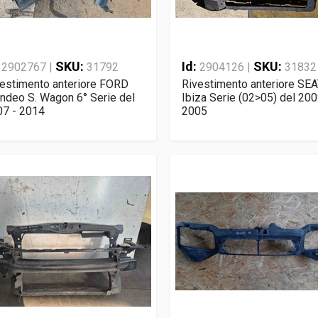
:
SKU:
Id:
SKU:
2902767 |
31792
2904126 |
31832
estimento anteriore FORD
Rivestimento anteriore SE
deo S. Wagon 6° Serie del
Ibiza Serie (02>05) del 200
07 - 2014
2005