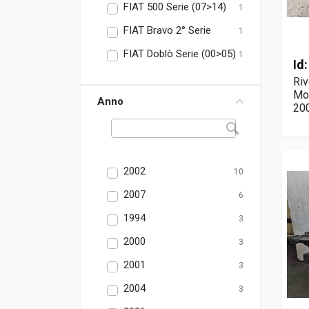
FIAT 500 Serie (07>14)
1
FIAT Bravo 2° Serie
1
FIAT Doblò Serie (00>05)
1
Id
Riv
Mon
Anno
20
2002
10
2007
6
1994
3
2000
3
2001
3
2004
3