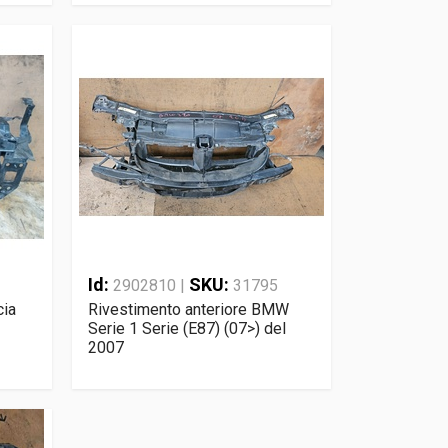
Id:
SKU:
2902810 |
31795
cia
Rivestimento anteriore BMW
Serie 1 Serie (E87) (07>) del
2007