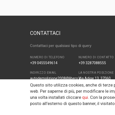
CONTATTACI
Contattaci per qualsiasi tipo di query
NUMERO DI TELEFONO
NUMERO DI CONTATTO
+39 0455549614
+39 3287088555
INDIRIZZO EMAIL
LA NOSTRA POSIZIONE
autodemolizione2008@libero.it
Via Adige 13, 37060
Zona Industriale Prade
Questo sito utilizza cookies, anche di terze
VR, Italy
web. Per saperne di più, per modificare le im
una volta installati cliccare
qui
. Con la pros
FAX
posto all’esterno di questo banner, il visita
autodemolizione2008@libero.it