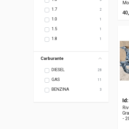
Mo
1.7
2
40
1.0
1
1.5
1
1.8
1
Carburante
DIESEL
28
GAS
11
BENZINA
3
Id
Riv
Gra
- 2