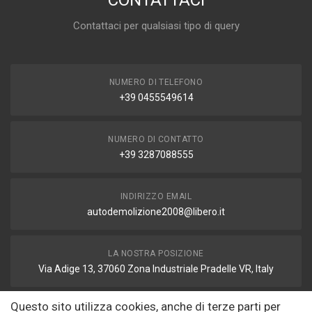
CONTATTACI
Contattaci per qualsiasi tipo di query
NUMERO DI TELEFONO
+39 0455549614
NUMERO DI CONTATTO
+39 3287088555
INDIRIZZO EMAIL
autodemolizione2008@libero.it
LA NOSTRA POSIZIONE
Via Adige 13, 37060 Zona Industriale Pradelle VR, Italy
Questo sito utilizza cookies, anche di terze parti per
FAX