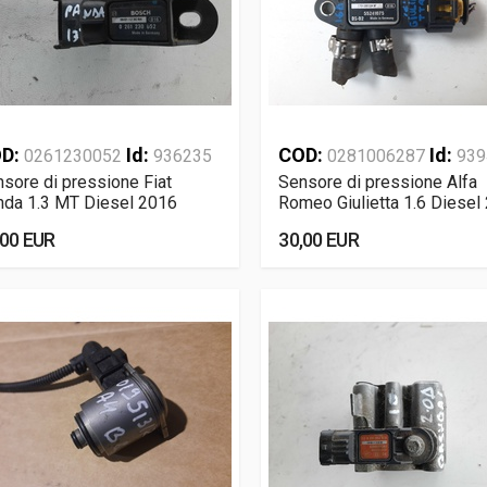
D:
Id:
COD:
Id:
0261230052
936235
0281006287
939
sore di pressione Fiat
Sensore di pressione Alfa
nda 1.3 MT Diesel 2016
Romeo Giulietta 1.6 Diesel
,00 EUR
30,00 EUR