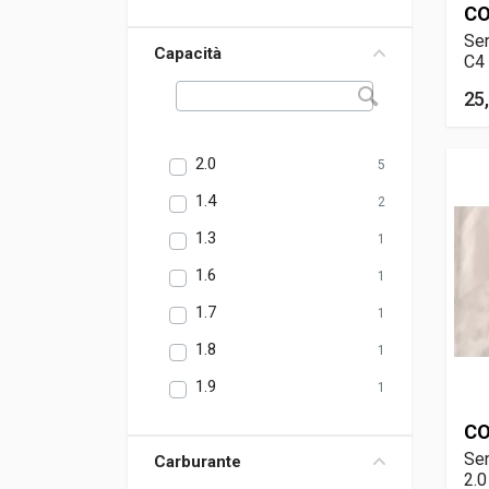
CO
Sen
Capacità
C4 
25
2.0
5
1.4
2
1.3
1
1.6
1
1.7
1
1.8
1
1.9
1
CO
Sen
Carburante
2.0