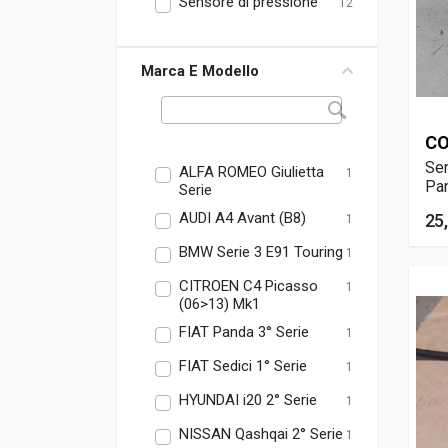
Sensore di pressione
12
Marca E Modello
CO
Sen
ALFA ROMEO Giulietta
1
Pa
Serie
AUDI A4 Avant (B8)
25
1
BMW Serie 3 E91 Touring
1
CITROEN C4 Picasso
1
(06>13) Mk1
FIAT Panda 3° Serie
1
FIAT Sedici 1° Serie
1
HYUNDAI i20 2° Serie
1
NISSAN Qashqai 2° Serie
1