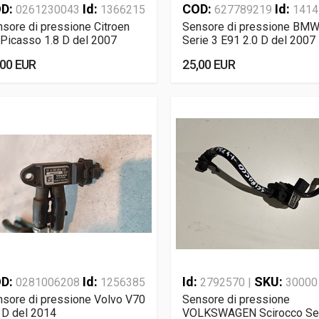
D:
Id:
COD:
Id:
0261230043
1366215
627789219
1414
sore di pressione Citroen
Sensore di pressione BM
Picasso 1.8 D del 2007
Serie 3 E91 2.0 D del 2007
,00 EUR
25,00 EUR
D:
Id:
Id:
SKU:
0281006208
1256385
2792570 |
30000
sore di pressione Volvo V70
Sensore di pressione
 D del 2014
VOLKSWAGEN Scirocco Se