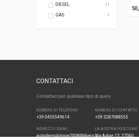
DIESEL
11
50
GAS
1
CONTATTACI
Contattaci per qualsiasi tipo di query
NUMERO DI TELEFONO
NUMERO DI CONTATTO
+39 0455549614
+39 3287088555
INDIRIZZO EMAIL
LA NOSTRA POSIZIONE
autodemolizione2008@libero.it
Via Adige 13, 37060