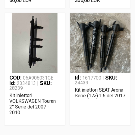
60,00 EUR
300,00 EUR
COD:
Id:
SKU:
06A906031CE
1617700 |
Id:
SKU:
24439
2334813 |
28239
Kit iniettori SEAT Arona
Kit iniettori
Serie (17>) 1.6 del 2017
VOLKSWAGEN Touran
2° Serie del 2007 -
2010