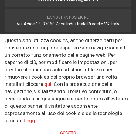
LA NOSTRA POSIZIONE
Via Adige 13, 37060 Zona Industriale Pradelle VR, Italy
Questo sito utilizza cookies, anche di terze parti per
FAX
consentire una migliore esperienza di navigazione ed
autodemolizione2008@libero.it
un corretto funzionamento delle pagine web. Per
saperne di più, per modificare le impostazioni, per
prestare il consenso solo ad alcuni utilizzi o per
Informazioni
rimuovere i cookies dal proprio browser una volta
installati cliccare
qui
. Con la prosecuzione della
Riguardo a noi
navigazione, visualizzando il relativo contenuto, o
Politica sulla Riservatezza
accedendo a un qualunque elemento posto all’esterno
di questo banner, il visitatore acconsente
SEGUICI SUI SOCIAL
espressamente all'uso dei cookie e delle tecnologie
similari.
Leggi
Accetto