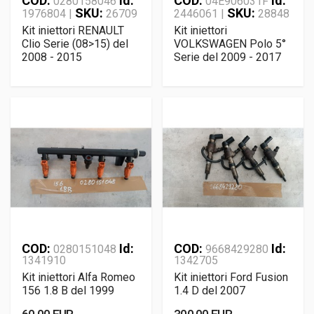
COD:
Id:
COD:
Id:
0280158046
04E906031F
SKU:
SKU:
1976804 |
26709
2446061 |
28848
Kit iniettori RENAULT
Kit iniettori
Clio Serie (08>15) del
VOLKSWAGEN Polo 5°
2008 - 2015
Serie del 2009 - 2017
COD:
Id:
COD:
Id:
0280151048
9668429280
1341910
1342705
Kit iniettori Alfa Romeo
Kit iniettori Ford Fusion
156 1.8 B del 1999
1.4 D del 2007