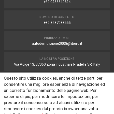
+39 0455549614
NUMERO DI CONTATTO
+39 3287088555
INDIRIZZO EMAIL
autodemolizione2008@libero.it
LA NOSTRA POSIZIONE
Via Adige 13, 37060 Zona Industriale Pradelle VR, Italy
Questo sito utilizza cookies, anche di terze parti per
FAX
consentire una migliore esperienza di navigazione ed
autodemolizione2008@libero.it
un corretto funzionamento delle pagine web. Per
saperne di più, per modificare le impostazioni, per
prestare il consenso solo ad alcuni utilizzi o per
Informazioni
rimuovere i cookies dal proprio browser una volta