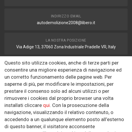
INDIRIZZO EMAIL
autodemolizione2008@libero.it
LA NOSTRA POSIZIONE
Via Adige 13, 37060 Zona Industriale Pradelle VR, Italy
Questo sito utilizza cookies, anche di terze parti per
FAX
consentire una migliore esperienza di navigazione ed
autodemolizione2008@libero.it
un corretto funzionamento delle pagine web. Per
saperne di più, per modificare le impostazioni, per
prestare il consenso solo ad alcuni utilizzi o per
Informazioni
rimuovere i cookies dal proprio browser una volta
installati cliccare
qui
. Con la prosecuzione della
Riguardo a noi
navigazione, visualizzando il relativo contenuto, o
Politica sulla Riservatezza
accedendo a un qualunque elemento posto all’esterno
di questo banner, il visitatore acconsente
SEGUICI SUI SOCIAL