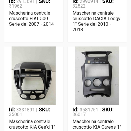
Id:
SKU:
Id:
SKU:
2913691 |
2990914 |
31962
32822
Mascherina centrale
Mascherina centrale
cruscotto FIAT 500
cruscotto DACIA Lodgy
Serie del 2007 - 2014
1° Serie del 2010 -
2018
Id:
SKU:
Id:
SKU:
3331891 |
3581751 |
35001
36017
Mascherina centrale
Mascherina centrale
cruscotto KIA Cee'd 1°
cruscotto KIA Carens 1°