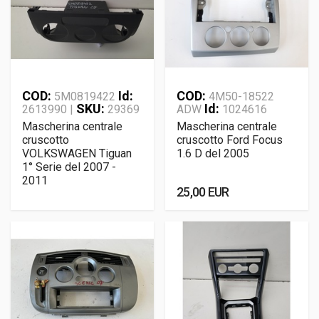
COD:
Id:
COD:
5M0819422
4M50-18522
SKU:
Id:
2613990 |
29369
ADW
1024616
Mascherina centrale
Mascherina centrale
cruscotto
cruscotto Ford Focus
VOLKSWAGEN Tiguan
1.6 D del 2005
1° Serie del 2007 -
2011
25,00 EUR