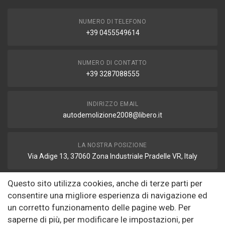
NUMERO DI TELEFONO
+39 0455549614
NUMERO DI CONTATTO
+39 3287088555
INDIRIZZO EMAIL
autodemolizione2008@libero.it
LA NOSTRA POSIZIONE
Via Adige 13, 37060 Zona Industriale Pradelle VR, Italy
Questo sito utilizza cookies, anche di terze parti per
FAX
consentire una migliore esperienza di navigazione ed
autodemolizione2008@libero.it
un corretto funzionamento delle pagine web. Per
saperne di più, per modificare le impostazioni, per