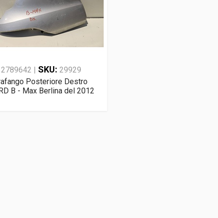
:
SKU:
2789642 |
29929
afango Posteriore Destro
D B - Max Berlina del 2012