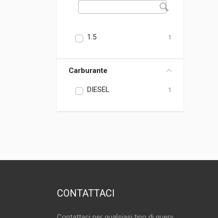
1.5
1
Carburante
DIESEL
1
CONTATTACI
Contattaci per qualsiasi tipo di query