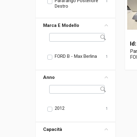
Parafango Posteriore
1
Destro
Marca E Modello
Id
Par
FORD B - Max Berlina
FOR
1
Anno
2012
1
Capacità