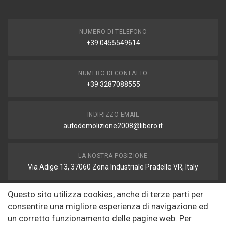
NUMERO DI TELEFONO
+39 0455549614
NUMERO DI CONTATTO
+39 3287088555
INDIRIZZO EMAIL
autodemolizione2008@libero.it
LA NOSTRA POSIZIONE
Via Adige 13, 37060 Zona Industriale Pradelle VR, Italy
Questo sito utilizza cookies, anche di terze parti per
FAX
consentire una migliore esperienza di navigazione ed
autodemolizione2008@libero.it
un corretto funzionamento delle pagine web. Per