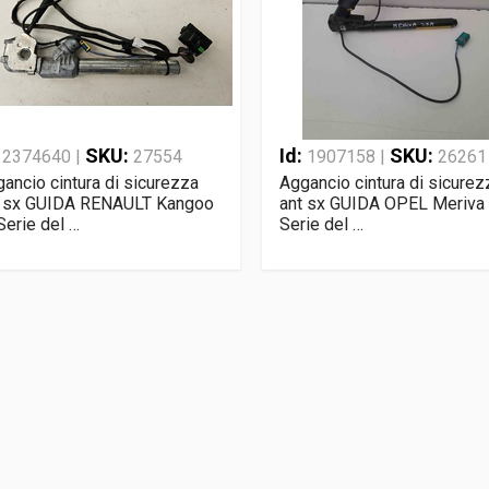
:
SKU:
Id:
SKU:
2374640 |
27554
1907158 |
26261
ancio cintura di sicurezza
Aggancio cintura di sicurez
t sx GUIDA RENAULT Kangoo
ant sx GUIDA OPEL Meriva 
Serie del …
Serie del …