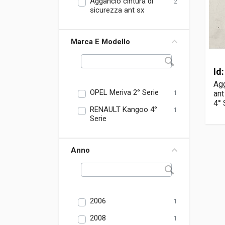
Aggancio cintura di
2
sicurezza ant sx
Marca E Modello
Id
Agg
OPEL Meriva 2° Serie
an
1
4° 
RENAULT Kangoo 4°
1
Serie
Anno
2006
1
2008
1