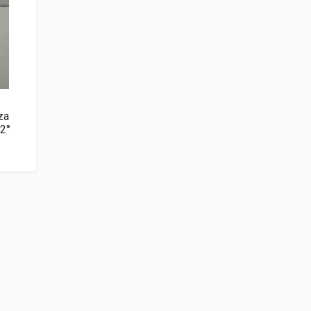
za
2°