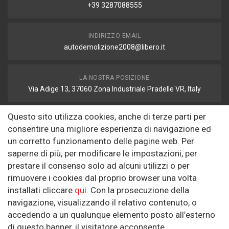
+39 3287088555
INDIRIZZO EMAIL
autodemolizione2008@libero.it
LA NOSTRA POSIZIONE
Via Adige 13, 37060 Zona Industriale Pradelle VR, Italy
Questo sito utilizza cookies, anche di terze parti per
FAX
consentire una migliore esperienza di navigazione ed
autodemolizione2008@libero.it
un corretto funzionamento delle pagine web. Per
saperne di più, per modificare le impostazioni, per
prestare il consenso solo ad alcuni utilizzi o per
Informazioni
rimuovere i cookies dal proprio browser una volta
installati cliccare
qui
. Con la prosecuzione della
Riguardo a noi
navigazione, visualizzando il relativo contenuto, o
Politica sulla Riservatezza
accedendo a un qualunque elemento posto all’esterno
di questo banner, il visitatore acconsente