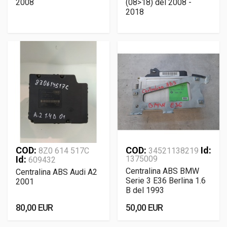
2008
(08>18) del 2008 -
2018
COD:
COD:
Id:
8Z0 614 517C
34521138219
Id:
1375009
609432
Centralina ABS BMW
Centralina ABS Audi A2
Serie 3 E36 Berlina 1.6
2001
B del 1993
80,00 EUR
50,00 EUR