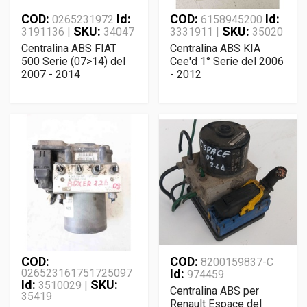
COD:
Id:
COD:
Id:
0265231972
6158945200
SKU:
SKU:
3191136 |
34047
3331911 |
35020
Centralina ABS FIAT
Centralina ABS KIA
500 Serie (07>14) del
Cee'd 1° Serie del 2006
2007 - 2014
- 2012
COD:
COD:
8200159837-C
026523161751725097
Id:
974459
Id:
SKU:
3510029 |
Centralina ABS per
35419
Renault Espace del