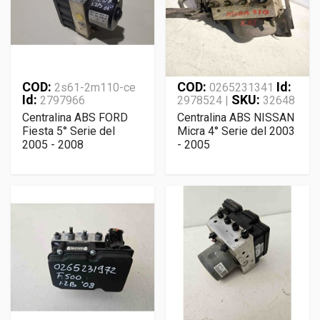
COD:
COD:
Id:
2s61-2m110-ce
0265231341
Id:
SKU:
2797966
2978524 |
32648
Centralina ABS FORD
Centralina ABS NISSAN
Fiesta 5° Serie del
Micra 4° Serie del 2003
2005 - 2008
- 2005