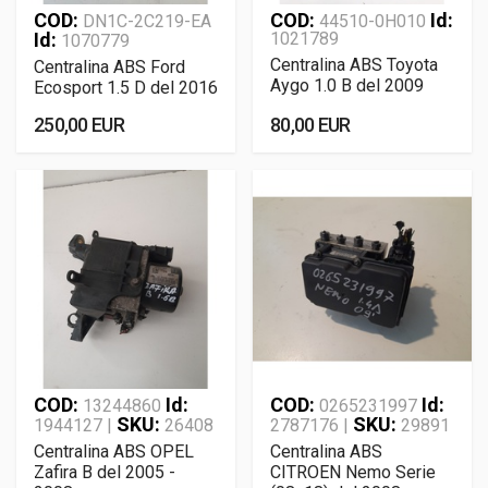
COD:
COD:
Id:
DN1C-2C219-EA
44510-0H010
Id:
1021789
1070779
Centralina ABS Toyota
Centralina ABS Ford
Aygo 1.0 B del 2009
Ecosport 1.5 D del 2016
250,00 EUR
80,00 EUR
COD:
Id:
COD:
Id:
13244860
0265231997
SKU:
SKU:
1944127 |
26408
2787176 |
29891
Centralina ABS OPEL
Centralina ABS
Zafira B del 2005 -
CITROEN Nemo Serie