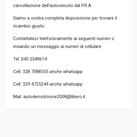
cancellazione dell'autoveicolo dal P.R.A.
Siamo a vostra completa disposizione per trovare il
ricambio giusto.
Contattateci telefonicamente ai seguenti numeri o
inviando un messaggio ai numeri di cellulare:
Tel. 045 5549614
Cell. 328 7088555 anche whatsapp
Cell. 329 4725244 anche whatsapp
Mail: autodemolizione2008@libero.it
CODICE RICAMBIO
DN1C-2C219-EA
TIPO DEL PRODOTTO
RICAMBI AUTO