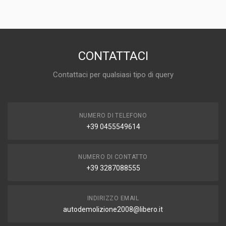
PREZZO
250,00 EUR
DISPONIBILITÀ
IN MAGAZZINO (1 DISPONIBILE/I)
CONTATTACI
MARCA E MODELLO
Contattaci per qualsiasi tipo di query
FORD EcoSport Serie (12>)
ANNO
2016
NUMERO DI TELEFONO
CAPACITÀ
+39 0455549614
1.5
CARBURANTE
DIESEL
NUMERO DI CONTATTO
+39 3287088555
INDIRIZZO EMAIL
autodemolizione2008@libero.it