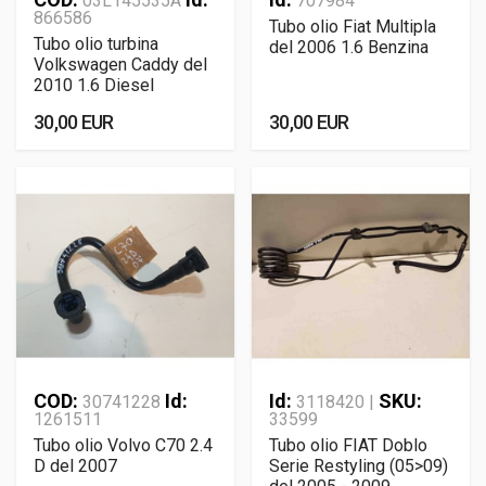
03L145535A
707984
866586
Tubo olio Fiat Multipla
Tubo olio turbina
del 2006 1.6 Benzina
Volkswagen Caddy del
2010 1.6 Diesel
30,00 EUR
30,00 EUR
COD:
Id:
Id:
SKU:
30741228
3118420 |
1261511
33599
Tubo olio Volvo C70 2.4
Tubo olio FIAT Doblo
D del 2007
Serie Restyling (05>09)