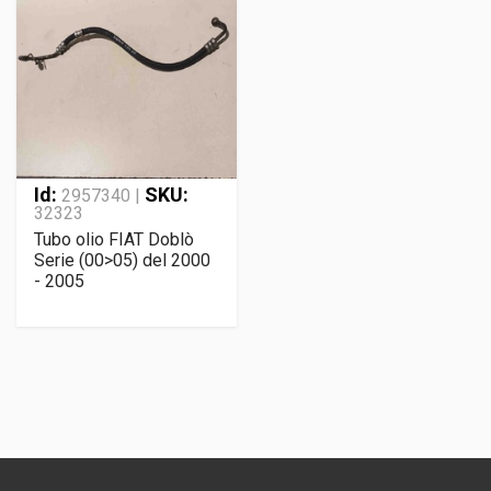
Id:
SKU:
2957340 |
32323
Tubo olio FIAT Doblò
Serie (00>05) del 2000
- 2005