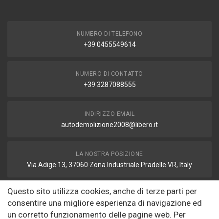
NUMERO DI TELEFONO
+39 0455549614
NUMERO DI CONTATTO
+39 3287088555
INDIRIZZO EMAIL
autodemolizione2008@libero.it
LA NOSTRA POSIZIONE
Via Adige 13, 37060 Zona Industriale Pradelle VR, Italy
Questo sito utilizza cookies, anche di terze parti per
FAX
consentire una migliore esperienza di navigazione ed
autodemolizione2008@libero.it
un corretto funzionamento delle pagine web. Per