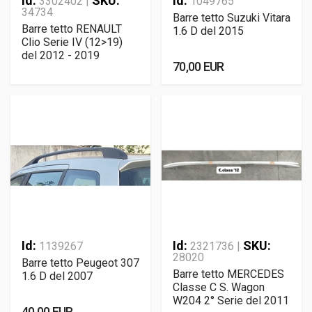
Id:
SKU:
Id:
3302402 |
1049765
34734
Barre tetto Suzuki Vitara
Barre tetto RENAULT
1.6 D del 2015
Clio Serie IV (12>19)
del 2012 - 2019
70,00 EUR
Id:
Id:
SKU:
1139267
2321736 |
28020
Barre tetto Peugeot 307
Barre tetto MERCEDES
1.6 D del 2007
Classe C S. Wagon
W204 2° Serie del 2011
40,00 EUR