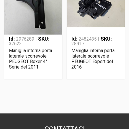
Id:
SKU:
Id:
SKU:
2976289 |
2482435 |
32623
28917
Maniglia interna porta
Maniglia interna porta
laterale scorrevole
laterale scorrevole
PEUGEOT Boxer 4°
PEUGEOT Expert del
Serie del 2011
2016