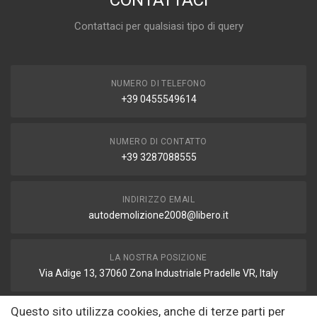
CONTATTACI
Contattaci per qualsiasi tipo di query
NUMERO DI TELEFONO
+39 0455549614
NUMERO DI CONTATTO
+39 3287088555
INDIRIZZO EMAIL
autodemolizione2008@libero.it
LA NOSTRA POSIZIONE
Via Adige 13, 37060 Zona Industriale Pradelle VR, Italy
Questo sito utilizza cookies, anche di terze parti per
FAX