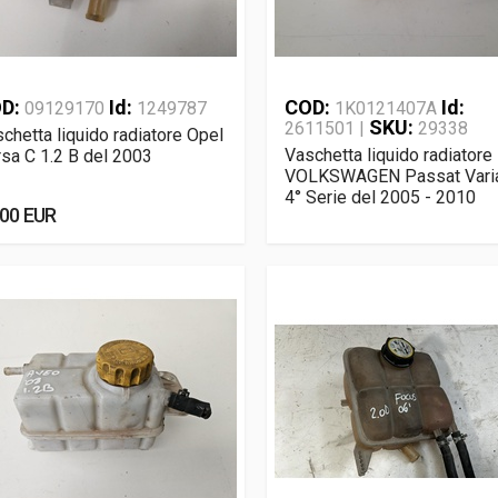
D:
Id:
COD:
Id:
09129170
1249787
1K0121407A
SKU:
2611501 |
29338
chetta liquido radiatore Opel
Vaschetta liquido radiatore
sa C 1.2 B del 2003
VOLKSWAGEN Passat Vari
4° Serie del 2005 - 2010
,00 EUR