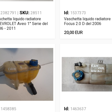
:
SKU:
Id:
2382791 |
28511
1537373
chetta liquido radiatore
Vaschetta liquido radiatore
EVROLET Aveo 1° Serie del
Focus 2.0 D del 2006
06 - 2011
20,00 EUR
:
Id:
1458385
1463637