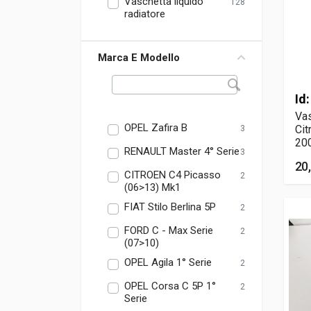
Vaschetta liquido
128
radiatore
Marca E Modello
Id
Vas
OPEL Zafira B
Cit
3
20
RENAULT Master 4° Serie
3
20
CITROEN C4 Picasso
2
(06>13) Mk1
FIAT Stilo Berlina 5P
2
FORD C - Max Serie
2
(07>10)
OPEL Agila 1° Serie
2
OPEL Corsa C 5P 1°
2
Serie