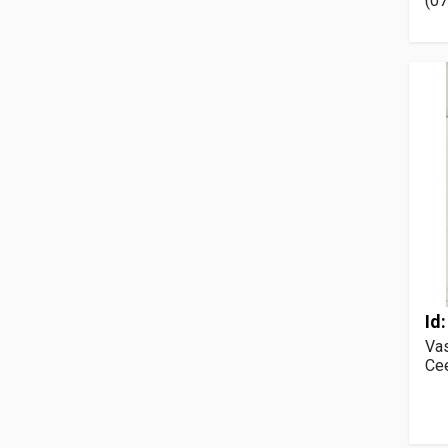
(07
Id
Vas
Cee