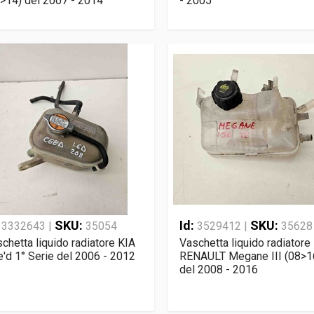
>14) del 2007 - 2014
- 2005
:
SKU:
Id:
SKU:
3332643 |
35054
3529412 |
35628
chetta liquido radiatore KIA
Vaschetta liquido radiatore
'd 1° Serie del 2006 - 2012
RENAULT Megane III (08>1
del 2008 - 2016