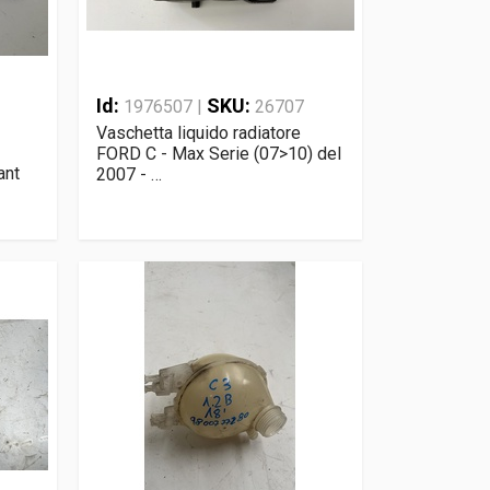
Id:
SKU:
1976507 |
26707
Vaschetta liquido radiatore
FORD C - Max Serie (07>10) del
ant
2007 - …