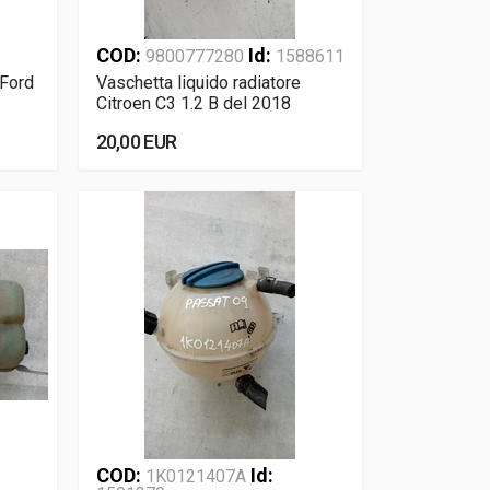
COD:
Id:
9800777280
1588611
 Ford
Vaschetta liquido radiatore
Citroen C3 1.2 B del 2018
20,00 EUR
COD:
Id:
1K0121407A