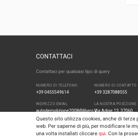
CONTATTACI
Contattaci per qualsiasi tipo di query
NUMERO DI TELEFONO
NUMERO DI CONTATTO
+39 0455549614
+39 3287088555
INDIRIZZO EMAIL
LA NOSTRA POSIZIONE
autodemolizione2008@libero.it
Via Adige 13, 37060
Zona Industriale Prade
Questo sito utilizza cookies, anche di terze
VR, Italy
web. Per saperne di più, per modificare le im
una volta installati cliccare
qui
. Con la pros
FAX