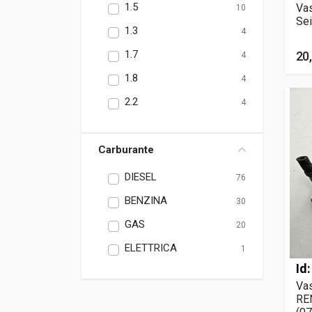
1.5
Vas
10
Sei
1.3
4
1.7
20
4
1.8
4
2.2
4
Carburante
DIESEL
76
BENZINA
30
GAS
20
ELETTRICA
1
Id
Vas
REN