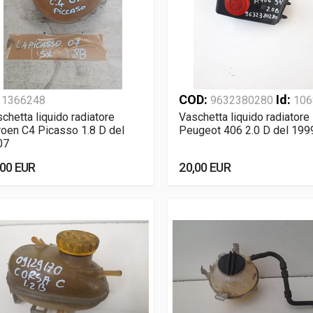
:
COD:
Id:
1366248
9632380280
106
chetta liquido radiatore
Vaschetta liquido radiatore
roen C4 Picasso 1.8 D del
Peugeot 406 2.0 D del 199
07
,00 EUR
20,00 EUR