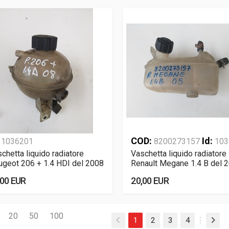
:
COD:
Id:
1036201
8200273157
103
chetta liquido radiatore
Vaschetta liquido radiatore
geot 206 + 1.4 HDI del 2008
Renault Megane 1.4 B del 
,00 EUR
20,00 EUR
20
50
100
1
2
3
4