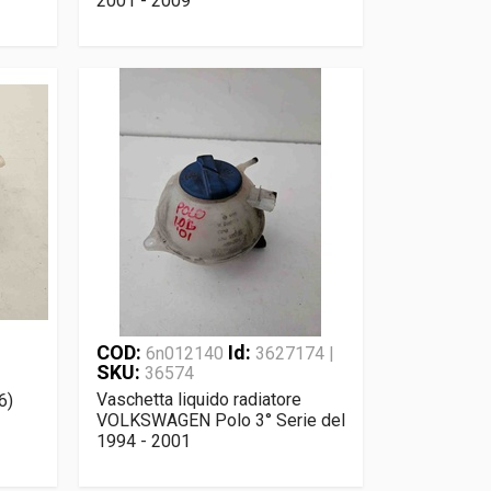
2001 - 2009
COD:
Id:
6n012140
3627174 |
SKU:
36574
Vaschetta liquido radiatore
6)
VOLKSWAGEN Polo 3° Serie del
1994 - 2001