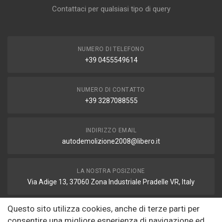
Contattaci per qualsiasi tipo di query
NUMERO DI TELEFONO
+39 0455549614
NUMERO DI CONTATTO
+39 3287088555
INDIRIZZO EMAIL
autodemolizione2008@libero.it
LA NOSTRA POSIZIONE
Via Adige 13, 37060 Zona Industriale Pradelle VR, Italy
Questo sito utilizza cookies, anche di terze parti per
FAX
consentire una migliore esperienza di navigazione ed