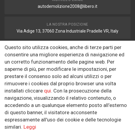
autodemolizione2008@libero.it
LA NOSTRA POSIZIONE
Via Adige 13, 37060 Zona Industriale Pradelle VR, Italy
Questo sito utilizza cookies, anche di terze parti per
FAX
consentire una migliore esperienza di navigazione ed
autodemolizione2008@libero.it
un corretto funzionamento delle pagine web. Per
saperne di più, per modificare le impostazioni, per
prestare il consenso solo ad alcuni utilizzi o per
Informazioni
rimuovere i cookies dal proprio browser una volta
installati cliccare
qui
. Con la prosecuzione della
Riguardo a noi
navigazione, visualizzando il relativo contenuto, o
Politica sulla Riservatezza
accedendo a un qualunque elemento posto all’esterno
di questo banner, il visitatore acconsente
SEGUICI SUI SOCIAL
espressamente all'uso dei cookie e delle tecnologie
similari.
Leggi