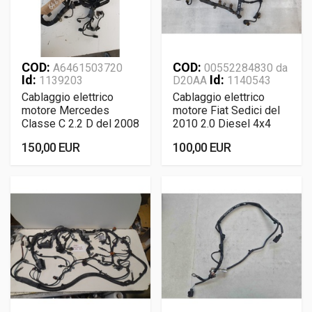
COD:
COD:
A6461503720
00552284830 da
Id:
Id:
1139203
D20AA
1140543
Cablaggio elettrico
Cablaggio elettrico
motore Mercedes
motore Fiat Sedici del
Classe C 2.2 D del 2008
2010 2.0 Diesel 4x4
150,00 EUR
100,00 EUR