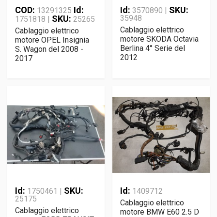
COD:
Id:
Id:
SKU:
13291325
3570890 |
SKU:
35948
1751818 |
25265
Cablaggio elettrico
Cablaggio elettrico
motore SKODA Octavia
motore OPEL Insignia
Berlina 4° Serie del
S. Wagon del 2008 -
2012
2017
Id:
SKU:
Id:
1750461 |
1409712
25175
Cablaggio elettrico
Cablaggio elettrico
motore BMW E60 2.5 D