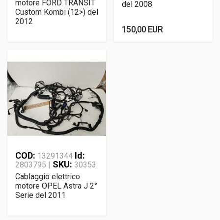
motore FORD TRANSIT
del 2008
Custom Kombi (12>) del
2012
150,00 EUR
COD:
Id:
13291344
SKU:
2803795 |
30353
Cablaggio elettrico
motore OPEL Astra J 2°
Serie del 2011