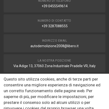
NUMERO DI TELEFONO
+39 0455549614
NUMERO DI CONTATTO
+39 3287088555
INDIRIZZO EMAIL
autodemolizione2008@libero.it
LA NOSTRA POSIZIONE
Via Adige 13, 37060 Zona Industriale Pradelle VR, Italy
Questo sito utilizza cookies, anche di terze parti per
FAX
consentire una migliore esperienza di navigazione ed
autodemolizione2008@libero.it
un corretto funzionamento delle pagine web. Per
saperne di più, per modificare le impostazioni, per
prestare il consenso solo ad alcuni utilizzi o per
Informazioni
rimuovere i cookies dal proprio browser una volta