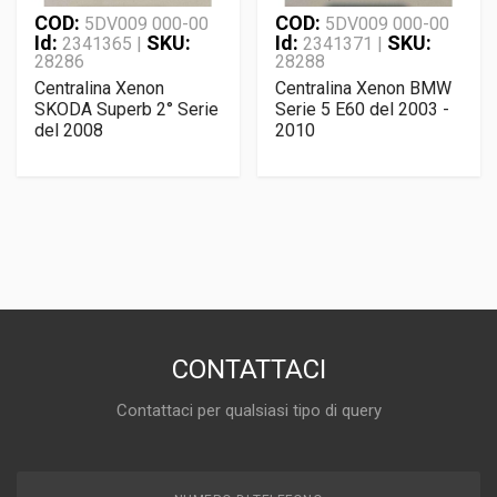
COD:
COD:
5DV009 000-00
5DV009 000-00
Id:
SKU:
Id:
SKU:
2341365 |
2341371 |
28286
28288
Centralina Xenon
Centralina Xenon BMW
SKODA Superb 2° Serie
Serie 5 E60 del 2003 -
del 2008
2010
CONTATTACI
Contattaci per qualsiasi tipo di query