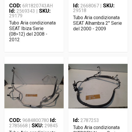
COD:
Id:
SKU:
6R1820743AH
2668067 |
Id:
SKU:
29518
2569343 |
29179
Tubo Aria condizionata
Tubo Aria condizionata
SEAT Alhambra 2° Serie
SEAT Ibiza Serie
del 2000 - 2009
(08>12) del 2008 -
2012
COD:
Id:
Id:
9684800780
2787253
SKU:
2785668 |
29845
Tubo Aria condizionata