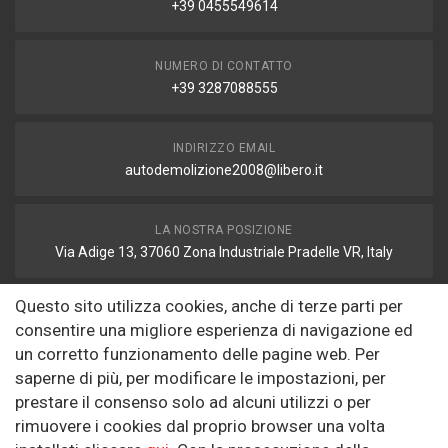
+39 0455549614
NUMERO DI CONTATTO
+39 3287088555
INDIRIZZO EMAIL
autodemolizione2008@libero.it
LA NOSTRA POSIZIONE
Via Adige 13, 37060 Zona Industriale Pradelle VR, Italy
Questo sito utilizza cookies, anche di terze parti per
FAX
consentire una migliore esperienza di navigazione ed
autodemolizione2008@libero.it
un corretto funzionamento delle pagine web. Per
saperne di più, per modificare le impostazioni, per
prestare il consenso solo ad alcuni utilizzi o per
Informazioni
rimuovere i cookies dal proprio browser una volta