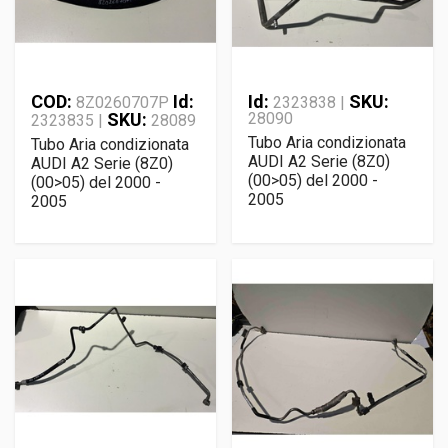
COD:
Id:
Id:
SKU:
8Z0260707P
2323838 |
SKU:
28090
2323835 |
28089
Tubo Aria condizionata
Tubo Aria condizionata
AUDI A2 Serie (8Z0)
AUDI A2 Serie (8Z0)
(00>05) del 2000 -
(00>05) del 2000 -
2005
2005