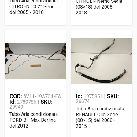
Tubo Aria condizionata
CITROEN Nemo Serie
CITROEN C3 2° Serie
(08>18) del 2008 -
del 2005 - 2010
2018
COD:
Id:
SKU:
AV11-19A704-EA
1975851 |
Id:
SKU:
26674
2789786 |
29949
Tubo Aria condizionata
Tubo Aria condizionata
RENAULT Clio Serie
FORD B - Max Berlina
(08>15) del 2008 -
del 2012
2015