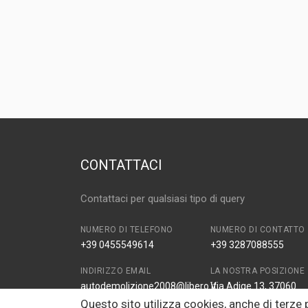
CONTATTACI
Contattaci per qualsiasi tipo di query
NUMERO DI TELEFONO
NUMERO DI CONTATTO
+39 0455549614
+39 3287088555
INDIRIZZO EMAIL
LA NOSTRA POSIZIONE
autodemolizione2008@libero.it
Via Adige 13, 37060
Zona Industriale Prade
Questo sito utilizza cookies, anche di terze