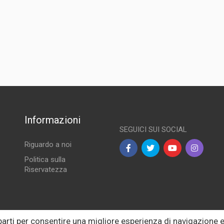
Informazioni
SEGUICI SUI SOCIAL
Riguardo a noi
Politica sulla
Riservatezza
lle
 parti per consentire una migliore esperienza di navigazione