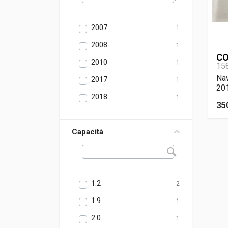
2007
1
2008
1
CO
2010
1
15
Nav
2017
1
20
2018
1
35
Capacità
1.2
2
1.9
1
2.0
1