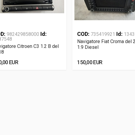
D:
Id:
COD:
Id:
982429858000
735419921
1343
87548
Navigatore Fiat Croma del 
igatore Citroen C3 1.2 B del
1.9 Diesel
18
0,00 EUR
150,00 EUR