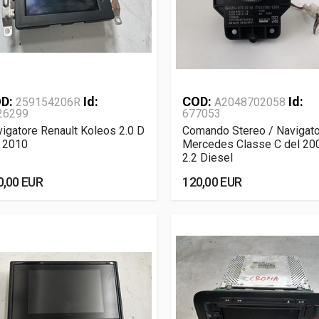
D:
Id:
COD:
Id:
259154206R
A2048702058
26299
677053
igatore Renault Koleos 2.0 D
Comando Stereo / Navigat
l 2010
Mercedes Classe C del 20
2.2 Diesel
0,00 EUR
120,00 EUR