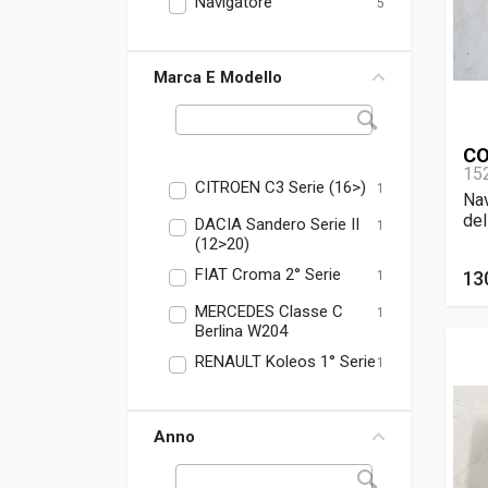
Navigatore
5
Marca E Modello
CO
15
CITROEN C3 Serie (16>)
1
Nav
de
DACIA Sandero Serie II
1
(12>20)
FIAT Croma 2° Serie
13
1
MERCEDES Classe C
1
Berlina W204
RENAULT Koleos 1° Serie
1
Anno