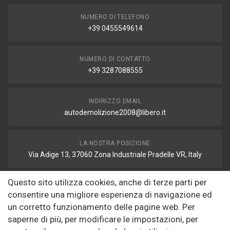
NUMERO DI TELEFONO
+39 0455549614
NUMERO DI CONTATTO
+39 3287088555
INDIRIZZO EMAIL
autodemolizione2008@libero.it
LA NOSTRA POSIZIONE
Via Adige 13, 37060 Zona Industriale Pradelle VR, Italy
Questo sito utilizza cookies, anche di terze parti per
FAX
consentire una migliore esperienza di navigazione ed
autodemolizione2008@libero.it
un corretto funzionamento delle pagine web. Per
saperne di più, per modificare le impostazioni, per