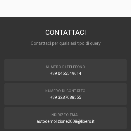
DISPONIBILITÀ
IN MAGAZZINO (1 DISPONIBILE/I)
MARCA E MODELLO
SUZUKI Vitara Serie
CONTATTACI
ANNO
Contattaci per qualsiasi tipo di query
2015
CAPACITÀ
1.6
NUMERO DI TELEFONO
CARBURANTE
+39 0455549614
DIESEL
NUMERO DI CONTATTO
+39 3287088555
INDIRIZZO EMAIL
autodemolizione2008@libero.it