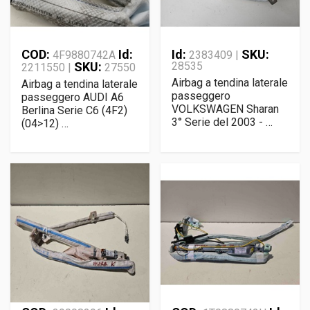
COD:
Id:
Id:
SKU:
4F9880742A
2383409 |
SKU:
28535
2211550 |
27550
Airbag a tendina laterale
Airbag a tendina laterale
passeggero
passeggero AUDI A6
VOLKSWAGEN Sharan
Berlina Serie C6 (4F2)
3° Serie del 2003 - …
(04>12) …