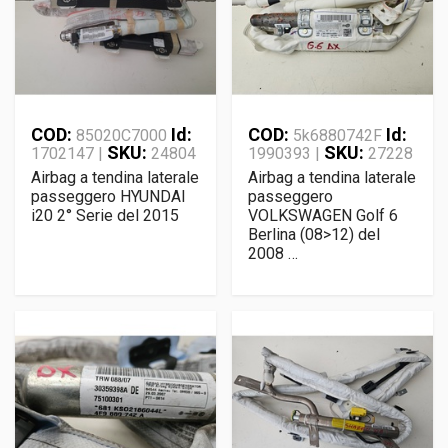
COD:
Id:
COD:
Id:
85020C7000
5k6880742F
SKU:
SKU:
1702147 |
24804
1990393 |
27228
Airbag a tendina laterale
Airbag a tendina laterale
passeggero HYUNDAI
passeggero
i20 2° Serie del 2015
VOLKSWAGEN Golf 6
Berlina (08>12) del
2008 …