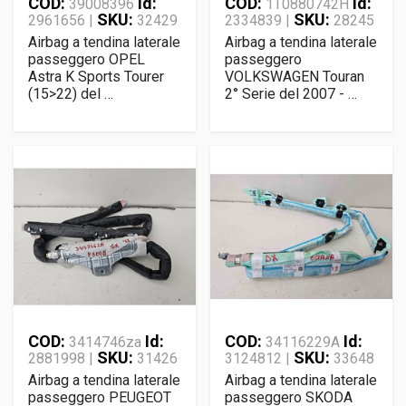
COD:
Id:
COD:
Id:
39008396
1T0880742H
SKU:
SKU:
2961656 |
32429
2334839 |
28245
Airbag a tendina laterale
Airbag a tendina laterale
passeggero OPEL
passeggero
Astra K Sports Tourer
VOLKSWAGEN Touran
(15>22) del …
2° Serie del 2007 - …
COD:
Id:
COD:
Id:
3414746za
34116229A
SKU:
SKU:
2881998 |
31426
3124812 |
33648
Airbag a tendina laterale
Airbag a tendina laterale
passeggero PEUGEOT
passeggero SKODA