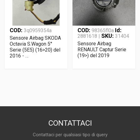
COD:
COD:
Id:
3q0959354a
98365fl0a
SKU:
2881618 |
31404
Sensore Airbag SKODA
Sensore Airbag
Octavia S.Wagon 5°
RENAULT Captur Serie
Serie (5E5) (16>20) del
(19>) del 2019
2016 - …
CONTATTACI
Contattaci per qualsiasi tipo di query