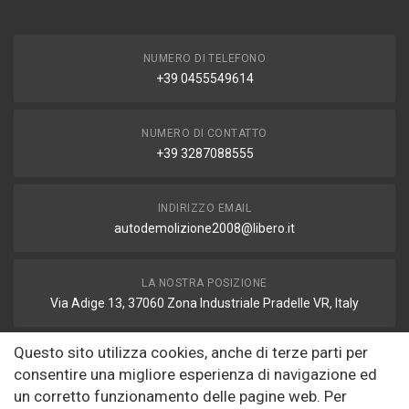
NUMERO DI TELEFONO
+39 0455549614
NUMERO DI CONTATTO
+39 3287088555
INDIRIZZO EMAIL
autodemolizione2008@libero.it
LA NOSTRA POSIZIONE
Via Adige 13, 37060 Zona Industriale Pradelle VR, Italy
Questo sito utilizza cookies, anche di terze parti per
FAX
consentire una migliore esperienza di navigazione ed
autodemolizione2008@libero.it
un corretto funzionamento delle pagine web. Per