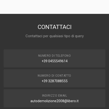
PREZZO
30,00 EUR
DISPONIBILITÀ
IN MAGAZZINO (1 DISPONIBILE/I)
CONTATTACI
MARCA E MODELLO
Contattaci per qualsiasi tipo di query
FIAT Marea Weekend
ANNO
2001
NUMERO DI TELEFONO
CAPACITÀ
+39 0455549614
1.9
CARBURANTE
DIESEL
NUMERO DI CONTATTO
+39 3287088555
INDIRIZZO EMAIL
autodemolizione2008@libero.it