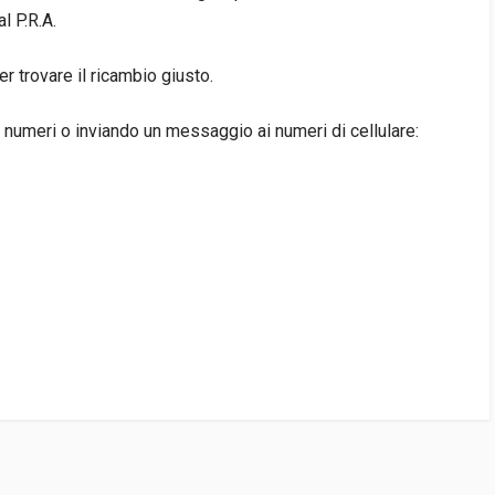
l P.R.A.
 trovare il ricambio giusto.
 numeri o inviando un messaggio ai numeri di cellulare:
E
1 DISPONIBILE/I)