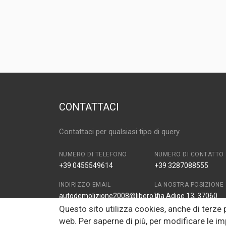
MARCA E MODELLO
MAZDA 6 Berlin
ANNO
2002
CAPACITÀ
2.0
CARBURANTE
DIESEL
CONTATTACI
Contattaci per qualsiasi tipo di query
NUMERO DI TELEFONO
NUMERO DI CONTATTO
+39 0455549614
+39 3287088555
INDIRIZZO EMAIL
LA NOSTRA POSIZIONE
autodemolizione2008@libero.it
Via Adige 13, 37060
Zona Industriale Prade
Questo sito utilizza cookies, anche di terze
VR, Italy
web. Per saperne di più, per modificare le im