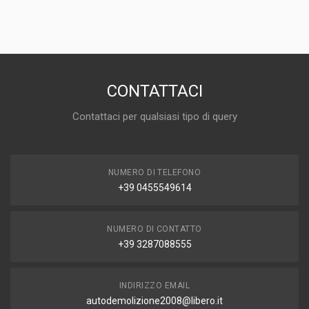
RICAMBI AUTO
PREZZO
25,00 EUR
DISPONIBILITÀ
IN MAGAZZINO (1 DISPONIBILE/I)
CONTATTACI
MARCA E MODELLO
Contattaci per qualsiasi tipo di query
VOLKSWAGEN Golf 3 Berlina (91>97)
ANNO
1993
NUMERO DI TELEFONO
CAPACITÀ
+39 0455549614
1.6
CARBURANTE
BENZINA
NUMERO DI CONTATTO
+39 3287088555
INDIRIZZO EMAIL
autodemolizione2008@libero.it