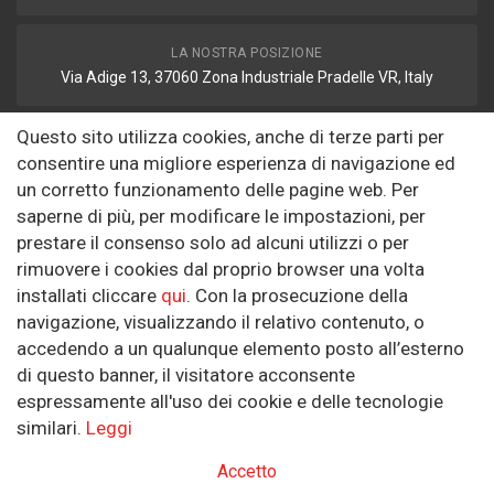
LA NOSTRA POSIZIONE
Via Adige 13, 37060 Zona Industriale Pradelle VR, Italy
Questo sito utilizza cookies, anche di terze parti per
FAX
consentire una migliore esperienza di navigazione ed
autodemolizione2008@libero.it
un corretto funzionamento delle pagine web. Per
saperne di più, per modificare le impostazioni, per
prestare il consenso solo ad alcuni utilizzi o per
Informazioni
rimuovere i cookies dal proprio browser una volta
installati cliccare
qui
. Con la prosecuzione della
Riguardo a noi
navigazione, visualizzando il relativo contenuto, o
Politica sulla Riservatezza
accedendo a un qualunque elemento posto all’esterno
di questo banner, il visitatore acconsente
SEGUICI SUI SOCIAL
espressamente all'uso dei cookie e delle tecnologie
similari.
Leggi
Accetto