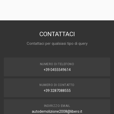
TIPO DEL PRODOTTO
AUTO DEMOLITE
DISPONIBILITÀ
IN MAGAZZINO (1 DISPONIBILE/I)
MARCA E MODELLO
FIAT Punto Berlina 5P 3° Serie
CONTATTACI
ANNO
Contattaci per qualsiasi tipo di query
2003
CAPACITÀ
1.2
NUMERO DI TELEFONO
CARBURANTE
+39 0455549614
GAS
NUMERO DI CONTATTO
+39 3287088555
INDIRIZZO EMAIL
autodemolizione2008@libero.it