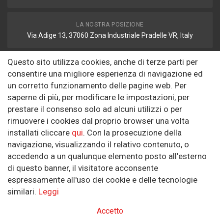
LA NOSTRA POSIZIONE
Via Adige 13, 37060 Zona Industriale Pradelle VR, Italy
Questo sito utilizza cookies, anche di terze parti per
FAX
consentire una migliore esperienza di navigazione ed
autodemolizione2008@libero.it
un corretto funzionamento delle pagine web. Per
saperne di più, per modificare le impostazioni, per
prestare il consenso solo ad alcuni utilizzi o per
Informazioni
rimuovere i cookies dal proprio browser una volta
installati cliccare
qui
. Con la prosecuzione della
Riguardo a noi
navigazione, visualizzando il relativo contenuto, o
Politica sulla Riservatezza
accedendo a un qualunque elemento posto all’esterno
di questo banner, il visitatore acconsente
SEGUICI SUI SOCIAL
espressamente all'uso dei cookie e delle tecnologie
similari.
Leggi
Accetto