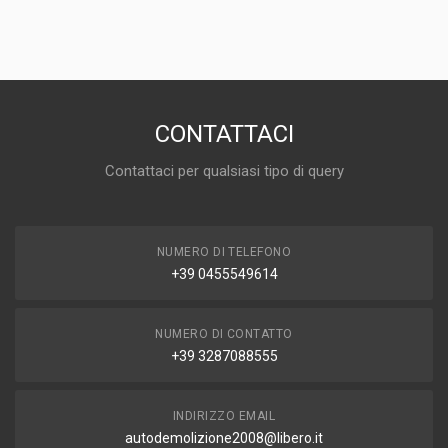
DISPONIBILITÀ
IN MAGAZZINO (1 DISPONIBILE/I)
MARCA E MODELLO
FIAT Ducato 5° Serie
ANNO
2006
CONTATTACI
CAPACITÀ
Contattaci per qualsiasi tipo di query
3.0
CARBURANTE
DIESEL
NUMERO DI TELEFONO
+39 0455549614
NUMERO DI CONTATTO
+39 3287088555
INDIRIZZO EMAIL
autodemolizione2008@libero.it