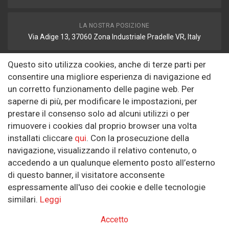
LA NOSTRA POSIZIONE
Via Adige 13, 37060 Zona Industriale Pradelle VR, Italy
Questo sito utilizza cookies, anche di terze parti per
FAX
consentire una migliore esperienza di navigazione ed
autodemolizione2008@libero.it
un corretto funzionamento delle pagine web. Per
saperne di più, per modificare le impostazioni, per
prestare il consenso solo ad alcuni utilizzi o per
Informazioni
rimuovere i cookies dal proprio browser una volta
installati cliccare
qui
. Con la prosecuzione della
Riguardo a noi
navigazione, visualizzando il relativo contenuto, o
Politica sulla Riservatezza
accedendo a un qualunque elemento posto all’esterno
di questo banner, il visitatore acconsente
SEGUICI SUI SOCIAL
espressamente all'uso dei cookie e delle tecnologie
similari.
Leggi
Accetto