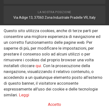
LA NOSTRA POSIZIONE
Via Adige 13, 37060 Zona Industriale Pradelle VR, Italy
Questo sito utilizza cookies, anche di terze parti per
FAX
consentire una migliore esperienza di navigazione ed
autodemolizione2008@libero.it
un corretto funzionamento delle pagine web. Per
saperne di più, per modificare le impostazioni, per
prestare il consenso solo ad alcuni utilizzi o per
Informazioni
rimuovere i cookies dal proprio browser una volta
installati cliccare
qui
. Con la prosecuzione della
Riguardo a noi
navigazione, visualizzando il relativo contenuto, o
Politica sulla Riservatezza
accedendo a un qualunque elemento posto all’esterno
di questo banner, il visitatore acconsente
SEGUICI SUI SOCIAL
espressamente all'uso dei cookie e delle tecnologie
similari.
Leggi
Accetto