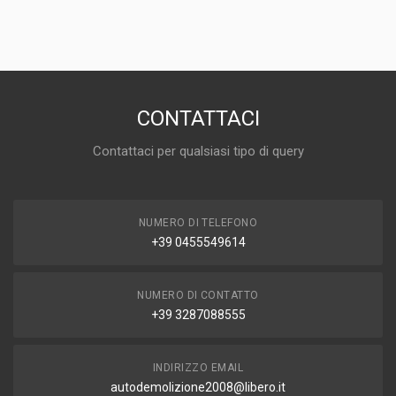
DISPONIBILITÀ
IN MAGAZZINO (1 DISPONIBILE/I)
MARCA E MODELLO
FORD Focus S. Wagon 4° Serie
ANNO
2008
CONTATTACI
CAPACITÀ
Contattaci per qualsiasi tipo di query
1.6
CARBURANTE
DIESEL
NUMERO DI TELEFONO
+39 0455549614
NUMERO DI CONTATTO
+39 3287088555
INDIRIZZO EMAIL
autodemolizione2008@libero.it