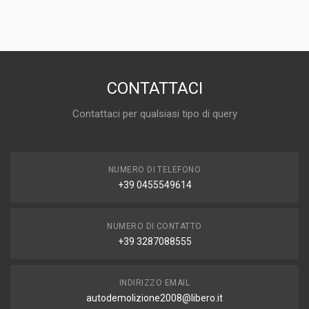
100,00 EUR
DISPONIBILITÀ
IN MAGAZZINO (1 DISPONIBILE/I)
MARCA E MODELLO
VOLKSWAGEN Touran 3° Serie
CONTATTACI
ANNO
Contattaci per qualsiasi tipo di query
2016
CAPACITÀ
1.6
NUMERO DI TELEFONO
CARBURANTE
+39 0455549614
DIESEL
NUMERO DI CONTATTO
+39 3287088555
INDIRIZZO EMAIL
autodemolizione2008@libero.it