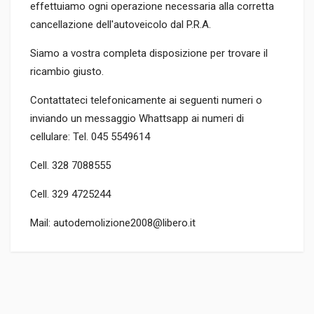
effettuiamo ogni operazione necessaria alla corretta
cancellazione dell'autoveicolo dal P.R.A.
Siamo a vostra completa disposizione per trovare il
ricambio giusto.
Contattateci telefonicamente ai seguenti numeri o
inviando un messaggio Whattsapp ai numeri di
cellulare: Tel. 045 5549614
Cell. 328 7088555
Cell. 329 4725244
Mail: autodemolizione2008@libero.it
CODICE RICAMBIO
Tipo motore B12S1
TIPO DEL PRODOTTO
AUTO DEMOLITE