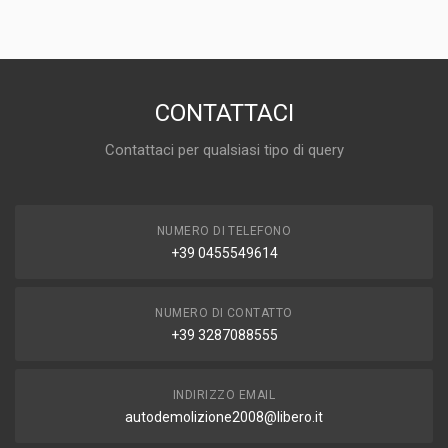
DISPONIBILITÀ
IN MAGAZZINO (1 DISPONIBILE/I)
MARCA E MODELLO
DAEWOO Kalos Serie
CONTATTACI
ANNO
Contattaci per qualsiasi tipo di query
2005
MOTORE
B12S1
NUMERO DI TELEFONO
CAPACITÀ
+39 0455549614
1.2
CARBURANTE
BENZINA
NUMERO DI CONTATTO
+39 3287088555
INDIRIZZO EMAIL
autodemolizione2008@libero.it