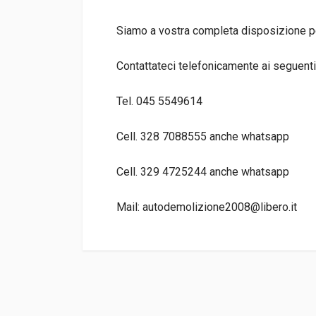
Siamo a vostra completa disposizione per
Contattateci telefonicamente ai seguenti
Tel. 045 5549614
Cell. 328 7088555 anche whatsapp
Cell. 329 4725244 anche whatsapp
Mail: autodemolizione2008@libero.it
CODICE RICAMBIO
Tipo motore D
TIPO DEL PRODOTTO
AUTO DEMOLIT
DISPONIBILITà
IN MAGAZZINO (