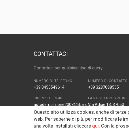
MARCA E MODELLO
HYUNDAI Getz 1
ANNO
2004
MOTORE
D3EA
CAPACITÀ
1.5
CARBURANTE
DIESEL
CONTATTACI
Contattaci per qualsiasi tipo di query
NUMERO DI TELEFONO
NUMERO DI CONTATTO
+39 0455549614
+39 3287088555
INDIRIZZO EMAIL
LA NOSTRA POSIZIONE
autodemolizione2008@libero.it
Via Adige 13, 37060
Zona Industriale Prade
Questo sito utilizza cookies, anche di terze
VR, Italy
web. Per saperne di più, per modificare le im
una volta installati cliccare
qui
. Con la pros
FAX