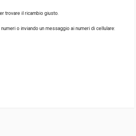
 trovare il ricambio giusto.
 numeri o inviando un messaggio ai numeri di cellulare:
3EA
E
1 DISPONIBILE/I)