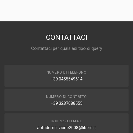
RICAMBI AUTO
PREZZO
1,00 EUR
DISPONIBILITÀ
IN MAGAZZINO (1 DISPONIBILE/I)
CONTATTACI
MARCA E MODELLO
Contattaci per qualsiasi tipo di query
VOLKSWAGEN Lupo 1° Serie
ANNO
2001
NUMERO DI TELEFONO
MOTORE
+39 0455549614
AUA
CAPACITÀ
1.4
NUMERO DI CONTATTO
+39 3287088555
CARBURANTE
BENZINA
INDIRIZZO EMAIL
autodemolizione2008@libero.it