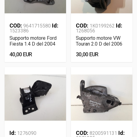
COD:
Id:
COD:
Id:
9641715580
1K0199262
1523386
1268056
Supporto motore Ford
Supporto motore VW
Fiesta 1.4 D del 2004
Touran 2.0 D del 2006
40,00 EUR
30,00 EUR
Id:
COD:
Id:
1276090
8200591131