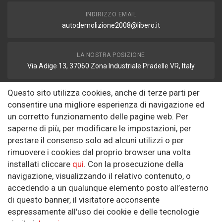
INDIRIZZO EMAIL
autodemolizione2008@libero.it
LA NOSTRA POSIZIONE
Via Adige 13, 37060 Zona Industriale Pradelle VR, Italy
Questo sito utilizza cookies, anche di terze parti per
FAX
consentire una migliore esperienza di navigazione ed
autodemolizione2008@libero.it
un corretto funzionamento delle pagine web. Per
saperne di più, per modificare le impostazioni, per
prestare il consenso solo ad alcuni utilizzi o per
Informazioni
rimuovere i cookies dal proprio browser una volta
installati cliccare
qui
. Con la prosecuzione della
Riguardo a noi
navigazione, visualizzando il relativo contenuto, o
Politica sulla Riservatezza
accedendo a un qualunque elemento posto all’esterno
di questo banner, il visitatore acconsente
SEGUICI SUI SOCIAL
espressamente all'uso dei cookie e delle tecnologie