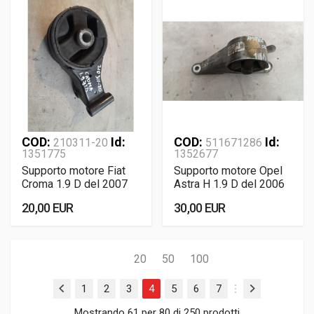
COD:
Id:
COD:
Id:
210311-20
511671286
1351775
1352677
Supporto motore Fiat
Supporto motore Opel
Croma 1.9 D del 2007
Astra H 1.9 D del 2006
20,00 EUR
30,00 EUR
20
50
100
1
2
3
4
5
6
7
Mostrando 61 per 80 di 250 prodotti