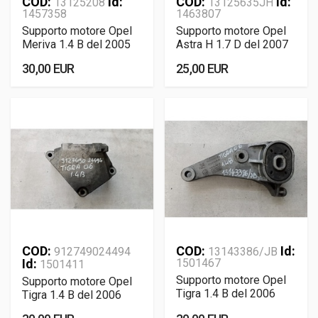
COD:
Id:
COD:
Id:
13125208
13125635JH
1457358
1463807
Supporto motore Opel
Supporto motore Opel
Meriva 1.4 B del 2005
Astra H 1.7 D del 2007
30,00 EUR
25,00 EUR
COD:
COD:
Id:
912749024494
13143386/JB
Id:
1501467
1501411
Supporto motore Opel
Supporto motore Opel
Tigra 1.4 B del 2006
Tigra 1.4 B del 2006