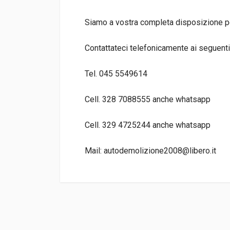
Siamo a vostra completa disposizione per
Contattateci telefonicamente ai seguenti
Tel. 045 5549614
Cell. 328 7088555 anche whatsapp
Cell. 329 4725244 anche whatsapp
Mail: autodemolizione2008@libero.it
TIPO DEL PRODOTTO
RICAMBI AUTO
PREZZO
100,00 EUR
DISPONIBILITà
IN MAGAZZINO (