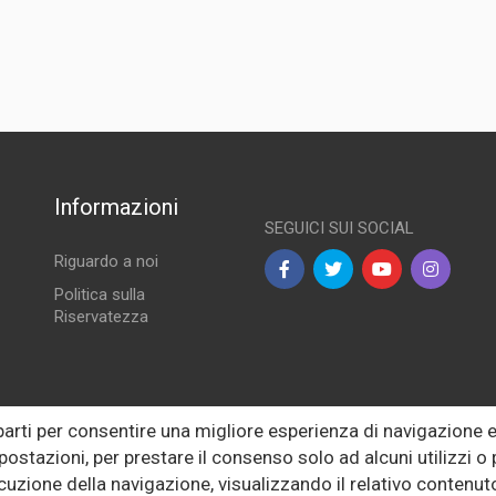
f 5 Berlina (03>08)
Informazioni
SEGUICI SUI SOCIAL
Riguardo a noi
Politica sulla
Riservatezza
lle
 parti per consentire una migliore esperienza di navigazione
postazioni, per prestare il consenso solo ad alcuni utilizzi 
ecuzione della navigazione, visualizzando il relativo conten