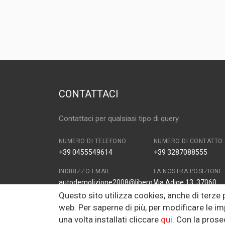
MARCA E MODELLO
VOLKSWAGEN Gol
ANNO
2007
CAPACITÀ
1.9
CARBURANTE
DIESEL
CONTATTACI
Contattaci per qualsiasi tipo di query
NUMERO DI TELEFONO
NUMERO DI CONTATTO
+39 0455549614
+39 3287088555
INDIRIZZO EMAIL
LA NOSTRA POSIZIONE
autodemolizione2008@libero.it
Via Adige 13, 37060
Zona Industriale Prade
Questo sito utilizza cookies, anche di terze
VR, Italy
web. Per saperne di più, per modificare le im
una volta installati cliccare
qui
. Con la pros
FAX