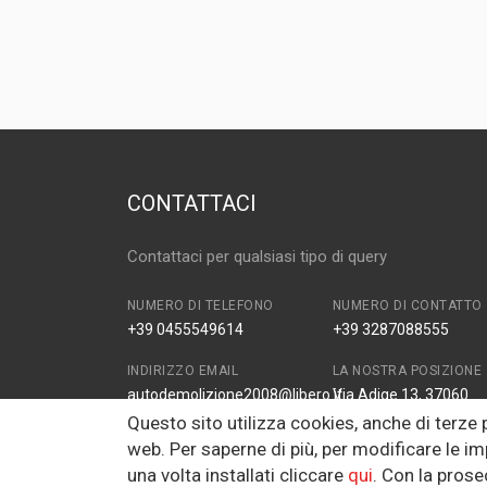
MARCA E MODELLO
OPEL Meriva 1° 
ANNO
2005
CAPACITÀ
1.4
CARBURANTE
BENZINA
CONTATTACI
Contattaci per qualsiasi tipo di query
NUMERO DI TELEFONO
NUMERO DI CONTATTO
+39 0455549614
+39 3287088555
INDIRIZZO EMAIL
LA NOSTRA POSIZIONE
autodemolizione2008@libero.it
Via Adige 13, 37060
Zona Industriale Prade
Questo sito utilizza cookies, anche di terze
VR, Italy
web. Per saperne di più, per modificare le im
una volta installati cliccare
qui
. Con la pros
FAX