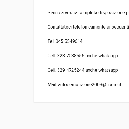
Siamo a vostra completa disposizione per
Contattateci telefonicamente ai seguenti
Tel. 045 5549614
Cell. 328 7088555 anche whatsapp
Cell. 329 4725244 anche whatsapp
Mail: autodemolizione2008@libero.it
TIPO DEL PRODOTTO
RICAMBI AUTO
PREZZO
30,00 EUR
DISPONIBILITà
IN MAGAZZINO (