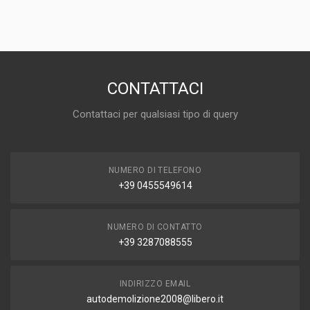
RICAMBI AUTO
PREZZO
25,00 EUR
DISPONIBILITÀ
IN MAGAZZINO (1 DISPONIBILE/I)
CONTATTACI
MARCA E MODELLO
Contattaci per qualsiasi tipo di query
SKODA Octavia S. Wagon 3° Serie
ANNO
2007
NUMERO DI TELEFONO
CAPACITÀ
+39 0455549614
1.9
CARBURANTE
DIESEL
NUMERO DI CONTATTO
+39 3287088555
INDIRIZZO EMAIL
autodemolizione2008@libero.it