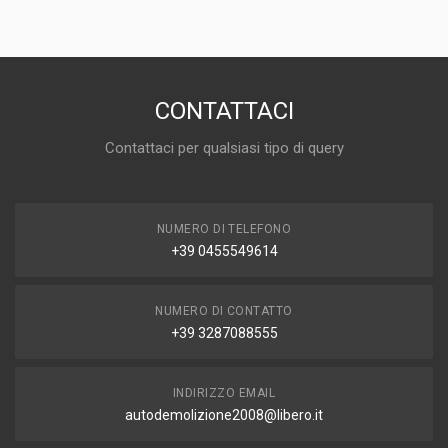
PREZZO
30,00 EUR
DISPONIBILITÀ
IN MAGAZZINO (1 DISPONIBILE/I)
CONTATTACI
MARCA E MODELLO
Contattaci per qualsiasi tipo di query
FIAT Panda 2° Serie
ANNO
2009
NUMERO DI TELEFONO
CAPACITÀ
+39 0455549614
1.3
CARBURANTE
DIESEL
NUMERO DI CONTATTO
+39 3287088555
INDIRIZZO EMAIL
autodemolizione2008@libero.it