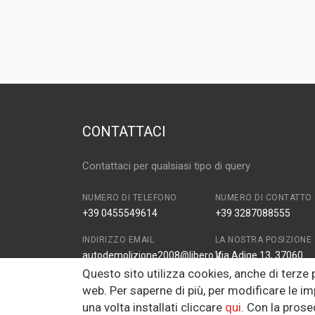
DISPONIBILITà
IN MAGAZZINO (
MARCA E MODELLO
RENAULT Laguna
ANNO
2001
CAPACITÀ
1.9
CARBURANTE
DIESEL
CONTATTACI
Contattaci per qualsiasi tipo di query
NUMERO DI TELEFONO
NUMERO DI CONTATTO
+39 0455549614
+39 3287088555
INDIRIZZO EMAIL
LA NOSTRA POSIZIONE
autodemolizione2008@libero.it
Via Adige 13, 37060
Zona Industriale Prade
Questo sito utilizza cookies, anche di terze
VR, Italy
web. Per saperne di più, per modificare le im
una volta installati cliccare
qui
. Con la pros
FAX