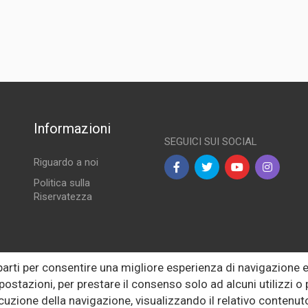
1 DISPONIBILE/I)
 Grand Tour 3° Serie
Informazioni
SEGUICI SUI SOCIAL
Riguardo a noi
Politica sulla
Riservatezza
lle
 parti per consentire una migliore esperienza di navigazione
postazioni, per prestare il consenso solo ad alcuni utilizzi 
ecuzione della navigazione, visualizzando il relativo conten