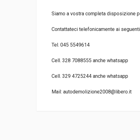
Siamo a vostra completa disposizione per
Contattateci telefonicamente ai seguenti
Tel. 045 5549614
Cell. 328 7088555 anche whatsapp
Cell. 329 4725244 anche whatsapp
Mail: autodemolizione2008@libero.it
CODICE RICAMBIO
8200008864
TIPO DEL PRODOTTO
RICAMBI AUTO
PREZZO
25,00 EUR