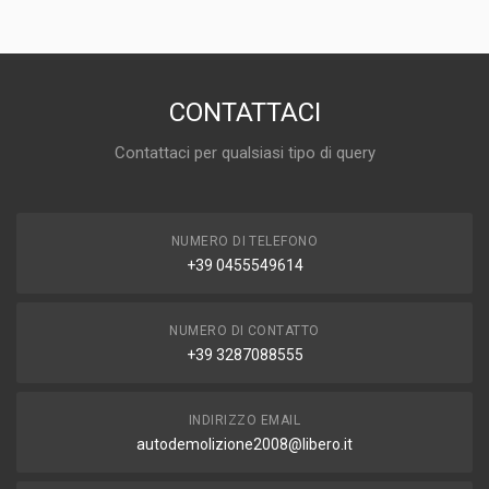
DISPONIBILITÀ
IN MAGAZZINO (1 DISPONIBILE/I)
MARCA E MODELLO
OPEL Tigra 1° Serie
CONTATTACI
ANNO
Contattaci per qualsiasi tipo di query
1997
CAPACITÀ
1.4
NUMERO DI TELEFONO
CARBURANTE
+39 0455549614
BENZINA
NUMERO DI CONTATTO
+39 3287088555
INDIRIZZO EMAIL
autodemolizione2008@libero.it